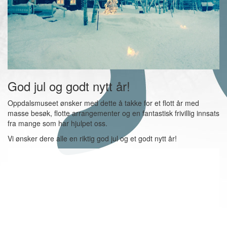
God jul og godt nytt år!
Oppdalsmuseet ønsker med dette å takke for et flott år med
masse besøk, flotte arrangementer og en fantastisk frivillig innsats
fra mange som har hjulpet oss.
Vi ønsker dere alle en riktig god jul og et godt nytt år!