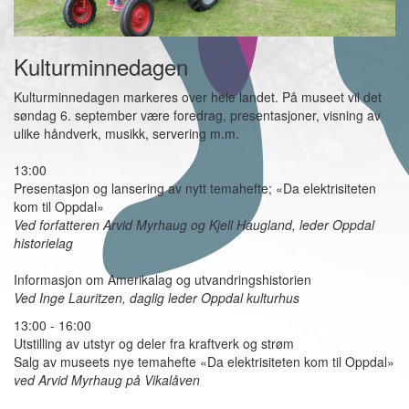
Kulturminnedagen
Kulturminnedagen markeres over hele landet. På museet vil det
søndag 6. september være foredrag, presentasjoner, visning av
ulike håndverk, musikk, servering m.m.
13:00
Presentasjon og lansering av nytt temahefte; «Da elektrisiteten
kom til Oppdal»
Ved forfatteren Arvid Myrhaug og Kjell Haugland, leder Oppdal
historielag
Informasjon om Amerikalag og utvandringshistorien
Ved Inge Lauritzen, daglig leder Oppdal kulturhus
13:00 - 16:00
Utstilling av utstyr og deler fra kraftverk og strøm
Salg av museets nye temahefte «Da elektrisiteten kom til Oppdal»
ved Arvid Myrhaug på Vikalåven