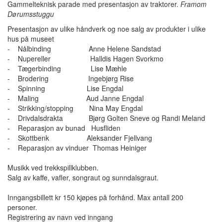
Gammelteknisk parade med presentasjon av traktorer.
Framom
Dørumsstuggu
Presentasjon av ulike håndverk og noe salg av produkter i ulike
hus på museet
- Nålbinding Anne Helene Sandstad
- Nupereller Halldis Hagen Svorkmo
- Tægerbinding Lise Mæhle
- Brodering Ingebjørg Rise
- Spinning Lise Engdal
- Maling Aud Janne Engdal
- Strikking/stopping Nina May Engdal
- Drivdalsdrakta Bjørg Golten Sneve og Randi Meland
- Reparasjon av bunad Husfliden
- Skottbenk Aleksander Fjellvang
- Reparasjon av vinduer Thomas Heiniger
Musikk ved trekkspillklubben.
Salg av kaffe, vafler, songraut og sunndalsgraut.
Inngangsbillett kr 150 kjøpes på forhånd. Max antall 200
personer.
Registrering av navn ved inngang